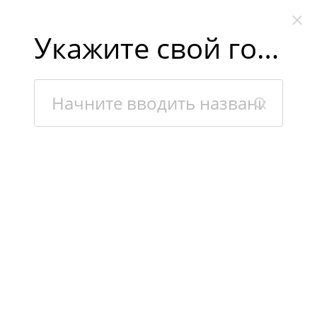
Укажите свой город
×
Интернет-магазин «Kaidafish» использует файлы cookies,
чтобы сделать Вашу работу с сайтом максимально удобной.
Взаимодействуя с сайтом, Вы соглашаетесь с использованием
файлов cookies.
Подробная информация о файлах cookies.
ПРИЕЗЖАЙТЕ К НАМ В ГОСТИ!
Покупайте онлайн!
Все есть в наличии!
3 гипермаркета в Москве!
Каталог