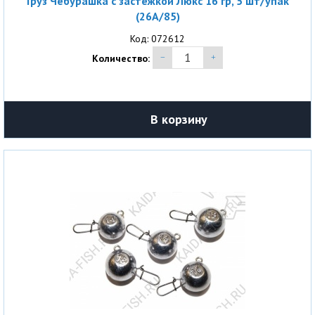
Груз Чебурашка с застежкой Люкс 16 гр, 5 шт/упак
(26A/85)
Код: 072612
Количество:
В корзину