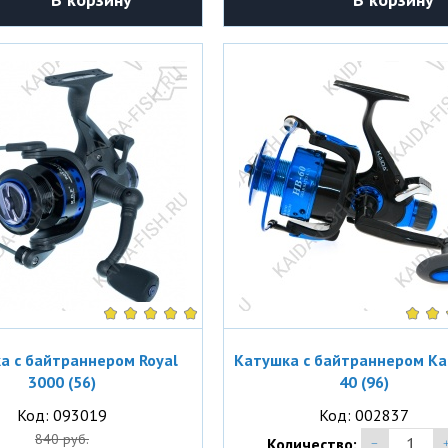
а с байтраннером Royal
Катушка с байтраннером Ka
3000 (56)
40 (96)
Код: 093019
Код: 002837
840 руб.
Количество: