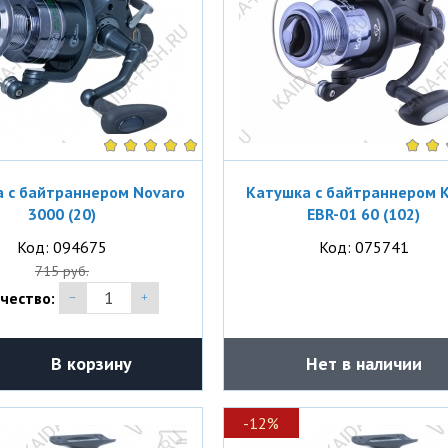
 с байтраннером Novaro
Катушка с байтраннером K
3000 (20)
EBR-01 60 (102)
Код: 094675
Код: 075741
715 руб.
чество:
В корзину
Нет в наличии
-12%