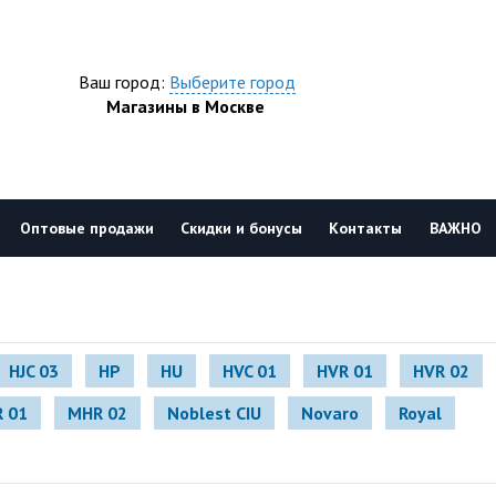
Ваш город:
Выберите город
Магазины в Москве
Оптовые продажи
Скидки и бонусы
Контакты
ВАЖНО
HJC 03
HP
HU
HVC 01
HVR 01
HVR 02
 01
MHR 02
Noblest CIU
Novaro
Royal