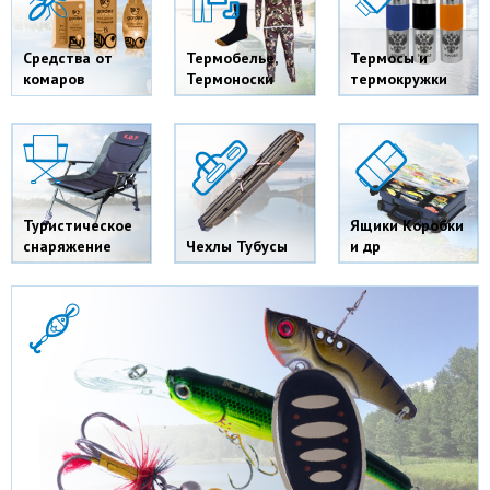
Средства от
Термобелье,
Термосы и
комаров
Термоноски
термокружки
Туристическое
Ящики Коробки
снаряжение
Чехлы Тубусы
и др