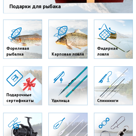
Подарки для рыбака
Форелевая
Фидерная
рыбалка
Карповая ловля
ловля
Подарочные
сертификаты
Удилища
Спиннинги