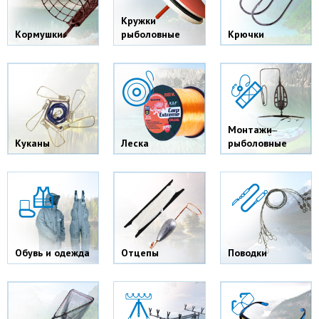
Кружки
Кормушки
рыболовные
Крючки
Монтажи
Куканы
Леска
рыболовные
Обувь и одежда
Отцепы
Поводки