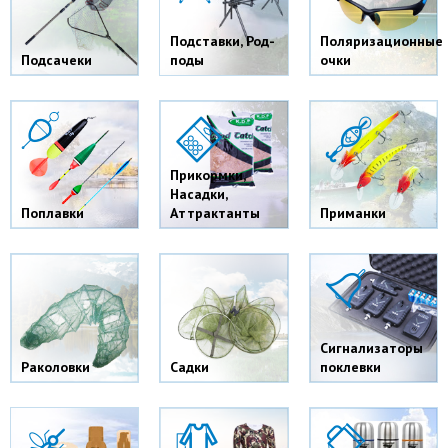
Подставки, Род-
Поляризационные
Подсачеки
поды
очки
Прикормки,
Насадки,
Поплавки
Аттрактанты
Приманки
Сигнализаторы
Раколовки
Садки
поклевки