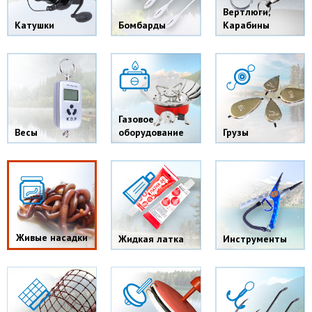
Вертлюги,
Катушки
Бомбарды
Карабины
Газовое
Весы
оборудование
Грузы
Живые насадки
Жидкая латка
Инструменты