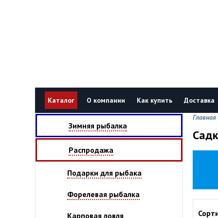
Каталог
О компании
Как купить
Доставка
Главная
Зимняя рыбалка
Садк
Распродажа
Подарки для рыбака
Форелевая рыбалка
Сорт
Карповая ловля