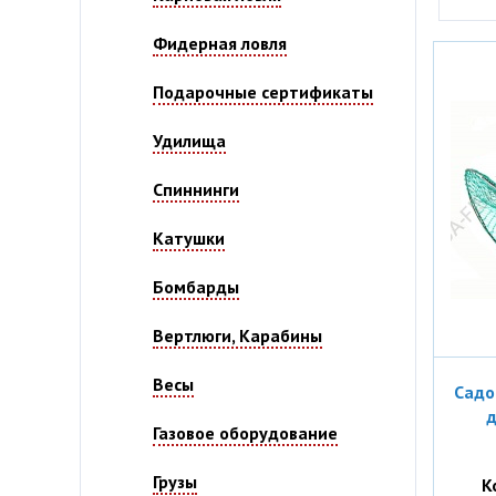
Фидерная ловля
Подарочные сертификаты
Удилища
Спиннинги
Катушки
Бомбарды
Вертлюги, Карабины
Весы
Садо
д
Газовое оборудование
Грузы
К