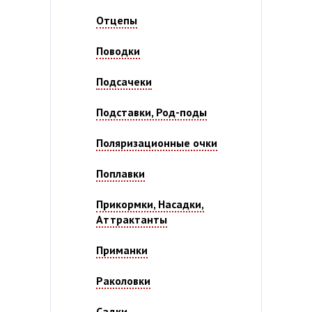
Отцепы
Поводки
Подсачеки
Подставки, Род-поды
Поляризационные очки
Поплавки
Прикормки, Насадки,
Аттрактанты
Приманки
Раколовки
Садки