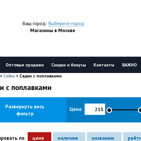
Ваш город:
Выберите город
Магазины в Москве
Оптовые продажи
Скидки и бонусы
Контакты
ВАЖНО
>
Садки
>
Садки с поплавками
и с поплавками
Развернуть весь
Цена
фильтр
ировать по
цене
наличию
названию
рейт