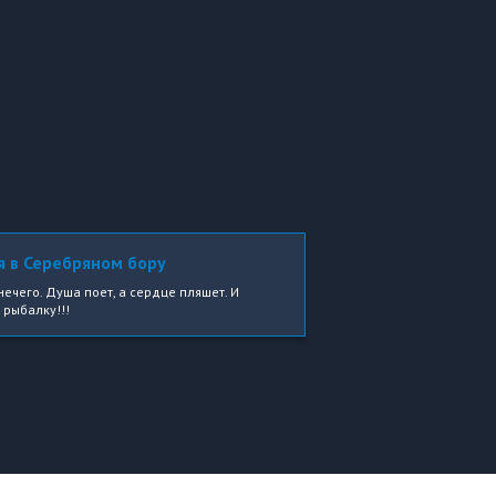
я в Серебряном бору
ечего. Душа поет, а сердце пляшет. И
 рыбалку!!!