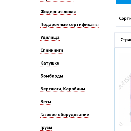
Фидерная ловля
Сорт
Подарочные сертификаты
Удилища
Стр
Спиннинги
Катушки
Бомбарды
Вертлюги, Карабины
Весы
Газовое оборудование
Грузы