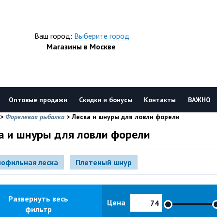
Ваш город:
Выберите город
Магазины в Москве
Оптовые продажи
Скидки и бонусы
Контакты
ВАЖНО
>
Форелевая рыбалка
>
Леска и шнуры для ловли форели
а и шнуры для ловли форели
офильная леска
Плетеный шнур
Развернуть весь
Цена
фильтр