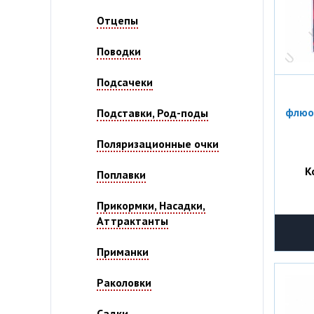
Отцепы
Поводки
Подсачеки
флюор
Подставки, Род-поды
Поляризационные очки
К
Поплавки
Прикормки, Насадки,
Аттрактанты
Приманки
Раколовки
Садки