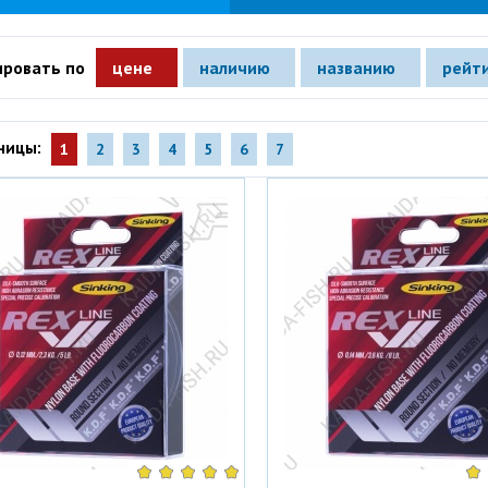
ировать по
цене
наличию
названию
рейт
аницы:
1
2
3
4
5
6
7