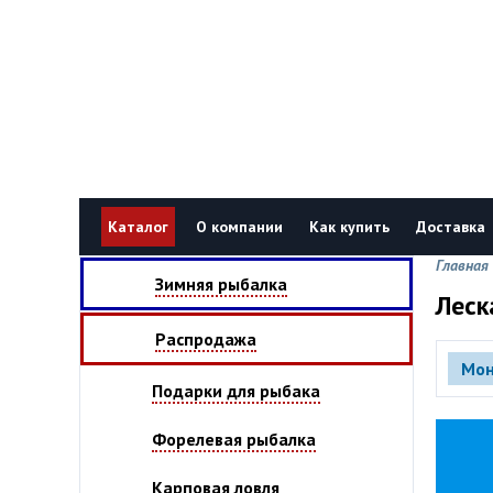
Каталог
О компании
Как купить
Доставка
Главная
Зимняя рыбалка
Леск
Распродажа
Мон
Подарки для рыбака
Форелевая рыбалка
Карповая ловля