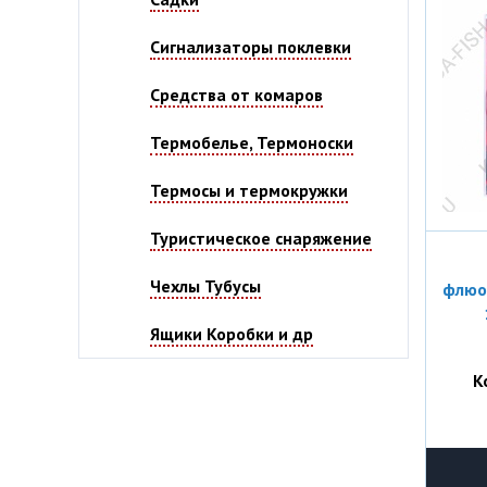
Сигнализаторы поклевки
Средства от комаров
Термобелье, Термоноски
Термосы и термокружки
Туристическое снаряжение
Чехлы Тубусы
флюор
Ящики Коробки и др
К