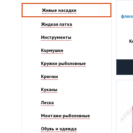
Живые насадки
флюор
Жидкая латка
Инструменты
К
Кормушки
Кружки рыболовные
Крючки
Куканы
Леска
Монтажи рыболовные
Обувь и одежда