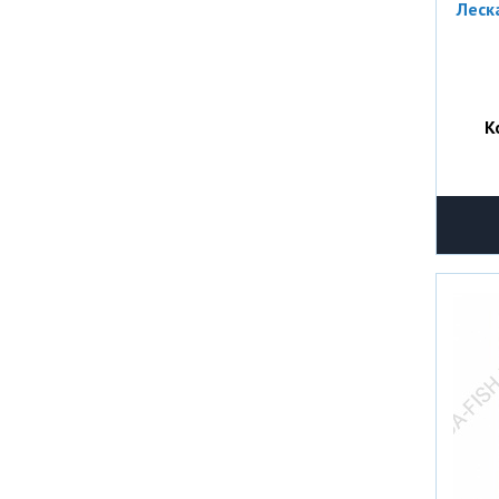
Леск
К