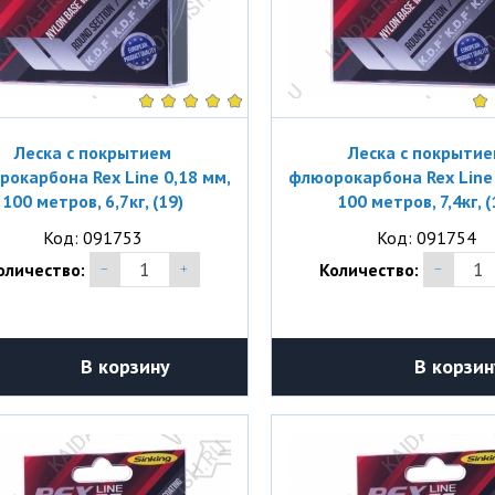
Леска с покрытием
Леска с покрыти
окарбона Rex Line 0,18 мм,
флюорокарбона Rex Line 
100 метров, 6,7кг, (19)
100 метров, 7,4кг, (
Код: 091753
Код: 091754
оличество:
Количество:
В корзину
В корзин