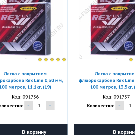
Леска с покрытием
Леска с покрыти
окарбона Rex Line 0,30 мм,
флюорокарбона Rex Line 
100 метров, 11,1кг, (19)
100 метров, 13,5кг, 
Код: 091756
Код: 091757
оличество:
Количество:
В корзину
В корзин