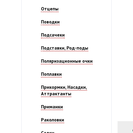
Отцепы
Поводки
Подсачеки
Подставки, Род-поды
Поляризационные очки
Поплавки
Прикормки, Насадки,
Аттрактанты
Приманки
Раколовки
Садки