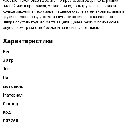
Работает такой отцеп достаточно просто. Благодаря конструкции
нижней части проволоки, можно приподнять грузило, на нижнем
кольце закрепить леску зацепившейся снасти, затем вновь вставить в
грузило проволочку и отмотав нужное количество капронового
шнура опустить груз до места зацепа. Далее резким подъемом и
опусканием груза освобождаем зацепившуюся снасть.
Характеристики
Вес
30 гр
Тип
На
мотовиле
Материал
Свинец
Код
002768