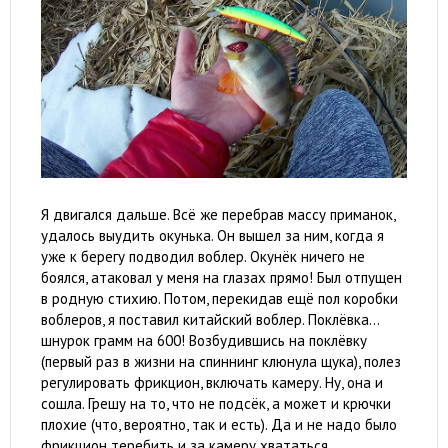
Я двигался дальше. Всё же перебрав массу приманок,
удалось выудить окунька. Он вышел за ним, когда я
уже к берегу подводил воблер. Окунёк ничего не
боялся, атаковал у меня на глазах прямо! Был отпущен
в родную стихию. Потом, перекидав ещё пол коробки
воблеров, я поставил китайский воблер. Поклёвка…
шнурок грамм на 600! Возбудившись на поклёвку
(первый раз в жизни на спиннинг клюнула щука), полез
регулировать фрикцион, включать камеру. Ну, она и
сошла. Грешу на то, что не подсёк, а может и крючки
плохие (что, вероятно, так и есть). Да и не надо было
фрикцион теребить и за камеру хвататься.