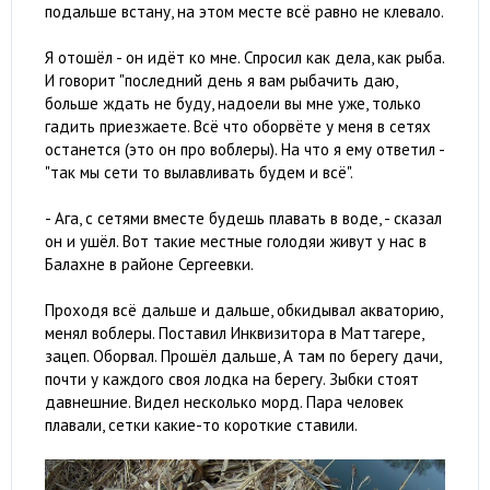
подальше встану, на этом месте всё равно не клевало.
Я отошёл - он идёт ко мне. Спросил как дела, как рыба.
И говорит "последний день я вам рыбачить даю,
больше ждать не буду, надоели вы мне уже, только
гадить приезжаете. Всё что оборвёте у меня в сетях
останется (это он про воблеры). На что я ему ответил -
"так мы сети то вылавливать будем и всё".
- Ага, с сетями вместе будешь плавать в воде, - сказал
он и ушёл. Вот такие местные голодяи живут у нас в
Балахне в районе Сергеевки.
Проходя всё дальше и дальше, обкидывал акваторию,
менял воблеры. Поставил Инквизитора в Маттагере,
зацеп. Оборвал. Прошёл дальше, А там по берегу дачи,
почти у каждого своя лодка на берегу. Зыбки стоят
давнешние. Видел несколько морд. Пара человек
плавали, сетки какие-то короткие ставили.