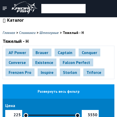
Каталог
Главная
>
Спиннинги
>
Штекерные
>
Тяжелый - H
Тяжелый - H
AF Power
Brauer
Captain
Conquer
Converse
Existence
Falcon Perfect
Frenzen Pro
Inspire
Storlon
Triforce
Развернуть весь фильтр
Цена