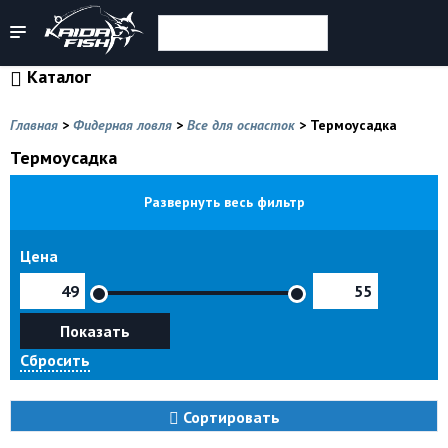
Каталог
Главная
>
Фидерная ловля
>
Все для оснасток
>
Термоусадка
Термоусадка
Развернуть весь фильтр
Цена
Показать
Сбросить
Сортировать