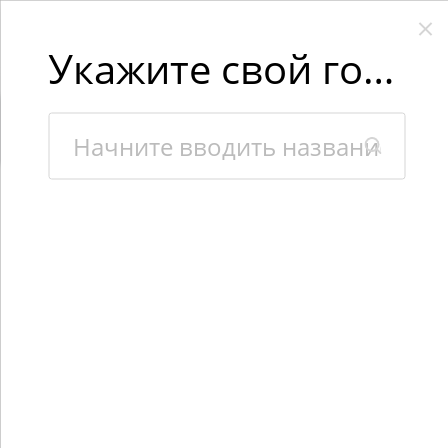
Укажите свой город
×
Интернет-магазин «Kaidafish» использует файлы cookies,
чтобы сделать Вашу работу с сайтом максимально удобной.
Взаимодействуя с сайтом, Вы соглашаетесь с использованием
файлов cookies.
Подробная информация о файлах cookies.
ПРИЕЗЖАЙТЕ К НАМ В ГОСТИ!
Покупайте онлайн!
Все есть в наличии!
3 гипермаркета в Москве!
Каталог