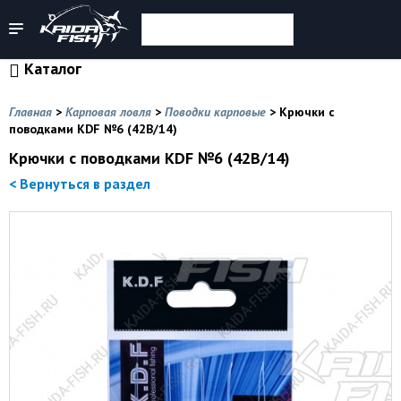
Каталог
Главная
>
Карповая ловля
>
Поводки карповые
>
Крючки с
поводками KDF №6 (42B/14)
Крючки с поводками KDF №6 (42B/14)
< Вернуться в раздел