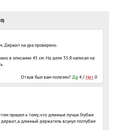
0)
м. Держит на ура проверено.
но в описании 45 см. На деле 35.Я написал на
ь.
Отзыв был вам полезен?
Да
4
/
Нет
0
отом пришел к тому,что длинные лучше.Глубже
е держат,а длинный держатель всунул поглубже