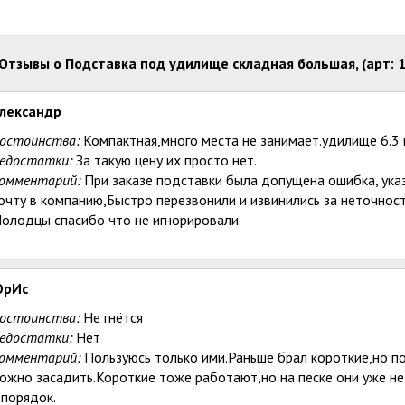
Отзывы о Подставка под удилище складная большая, (арт: 1
лександр
остоинства:
Компактная,много места не занимает.удилище 6.3 
едостатки:
За такую цену их просто нет.
омментарий:
При заказе подставки была допущена ошибка, указа
очту в компанию,Быстро перезвонили и извинились за неточност
олодцы спасибо что не игнорировали.
рИс
остоинства:
Не гнётся
едостатки:
Нет
омментарий:
Пользуюсь только ими.Раньше брал короткие,но п
ожно засадить.Короткие тоже работают,но на песке они уже н
 порядок.