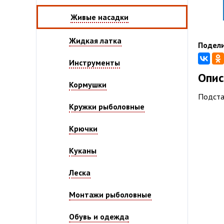
Живые насадки
Жидкая латка
Подели
Инструменты
Опис
Кормушки
Подста
Кружки рыболовные
Крючки
Куканы
Леска
Монтажи рыболовные
Обувь и одежда