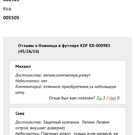
Код
003505
Отзывы о Ножницы в футляре KDF KX-000985
(45/2A/16)
Михаил
Достоинства:
легкие,компактные,режут.
Недостатки:
нет
Комментарий:
отличное приобретение,за небольшую
цену.
Отзыв был вам полезен?
Да
2
/
Нет
0
Сева
Достоинства:
Защитный колпачок. Легкие. Лезвия
острое, внушает доверие)
Недостатки:
Плетенку режут, только если натянуть ее