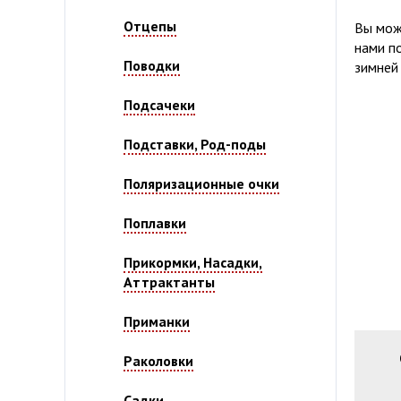
Отцепы
Вы може
нами п
Поводки
зимней
Подсачеки
Подставки, Род-поды
Поляризационные очки
Поплавки
Прикормки, Насадки,
Аттрактанты
Приманки
Раколовки
Садки