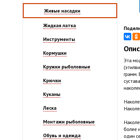
Живые насадки
Жидкая латка
Подели
Инструменты
Опис
Кормушки
Эта мо
Кружки рыболовные
(этилв
грамм.
Крючки
сустав
наколе
Куканы
Наколе
Леска
Наколе
Монтажи рыболовные
Наколе
более и
Обувь и одежда
один се