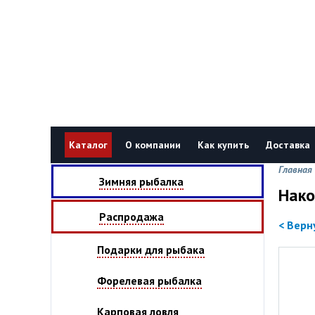
Каталог
О компании
Как купить
Доставка
Главная
Зимняя рыбалка
Нако
Распродажа
< Верн
Подарки для рыбака
Форелевая рыбалка
Карповая ловля