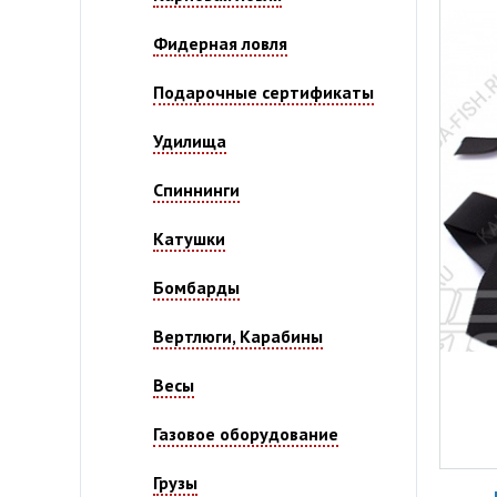
Фидерная ловля
Подарочные сертификаты
Удилища
Спиннинги
Катушки
Бомбарды
Вертлюги, Карабины
Весы
Газовое оборудование
Грузы