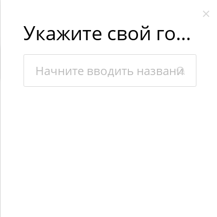
Укажите свой город
×
Интернет-магазин «Kaidafish» использует файлы cookies,
чтобы сделать Вашу работу с сайтом максимально удобной.
Взаимодействуя с сайтом, Вы соглашаетесь с использованием
файлов cookies.
Подробная информация о файлах cookies.
ПРИЕЗЖАЙТЕ К НАМ В ГОСТИ!
Покупайте онлайн!
Все есть в наличии!
3 гипермаркета в Москве!
Каталог