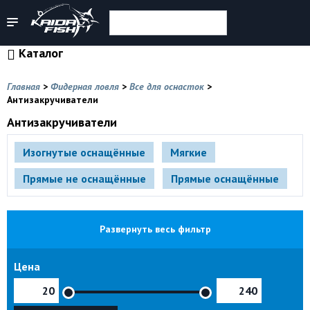
Каталог
Главная
>
Фидерная ловля
>
Все для оснасток
>
Антизакручиватели
Антизакручиватели
Изогнутые оснащённые
Мягкие
Прямые не оснащённые
Прямые оснащённые
Развернуть весь фильтр
Цена