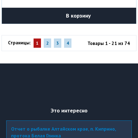
В корзину
Страницы:
Товары 1 - 21 из 74
1
2
3
4
Это интересно
Отчет о рыбалке Алтайском крае, п. Киприно,
протока Белая Глинка