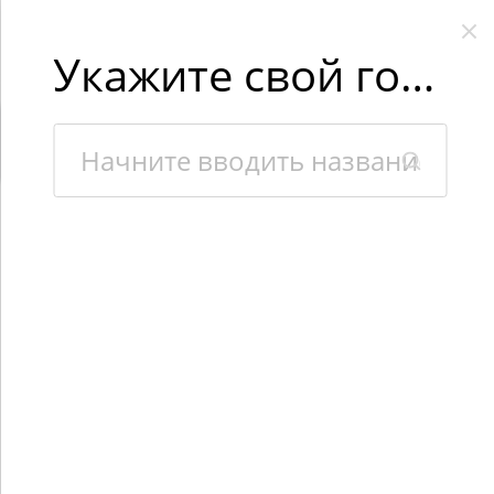
Укажите свой город
×
Интернет-магазин «Kaidafish» использует файлы cookies,
чтобы сделать Вашу работу с сайтом максимально удобной.
Взаимодействуя с сайтом, Вы соглашаетесь с использованием
файлов cookies.
Подробная информация о файлах cookies.
ПРИЕЗЖАЙТЕ К НАМ В ГОСТИ!
Покупайте онлайн!
Все есть в наличии!
3 гипермаркета в Москве!
Каталог