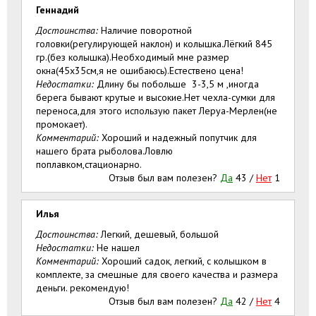
Геннадий
Достоинства:
Наличие поворотной
головки(регулирующей наклон) и колышка.Лёгкий 845
гр.(без колышка).Необходимый мне размер
окна(45х35см,я не ошибаюсь).Естествено цена!
Недостатки:
Длину бы побольше 3-3,5 м ,иногда
берега бывают крутые и высокие.Нет чехла-сумки для
переноса,для этого использую пакет Леруа-Мерлен(не
промокает).
Комментарий:
Хороший и надежный попутчик для
нашего брата рыболова.Ловлю
поплавком,стационарно.
Отзыв был вам полезен?
Да
43
/
Нет
1
Илья
Достоинства:
Легкий, дешевый, большой
Недостатки:
Не нашел
Комментарий:
Хороший садок, легкий, с колышком в
комплекте, за смешные для своего качества и размера
деньги. рекомендую!
Отзыв был вам полезен?
Да
42
/
Нет
4