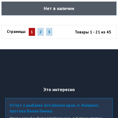
Нет в наличии
Страницы:
Товары 1 - 21 из 45
1
2
3
Это интересно
Отчет о рыбалке Алтайском крае, п. Киприно,
протока Белая Глинка
Отчет о зимней рыбалке Алтайском крае, п. Киприно, протока